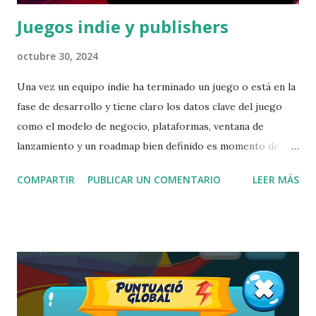
Juegos indie y publishers
octubre 30, 2024
Una vez un equipo indie ha terminado un juego o está en la
fase de desarrollo y tiene claro los datos clave del juego
como el modelo de negocio, plataformas, ventana de
lanzamiento y un roadmap bien definido es momento de
pensar como querréis lanzar su juego . Evidentemente la
COMPARTIR
PUBLICAR UN COMENTARIO
LEER MÁS
auto publicación es una opción, pero obliga al equipo a
derivar recursos (tiempo, conocimientos y dinero) en
entender como se debe lanzar un juego para que este
funcione o al menos recuperemos lo invertido. Como
desarrollador de juegos indie, conocer el funcionamiento
de los publishers es crucial para decidir si trabajar con uno
puede ayudarte a lanzar y comercializar tu juego de manera