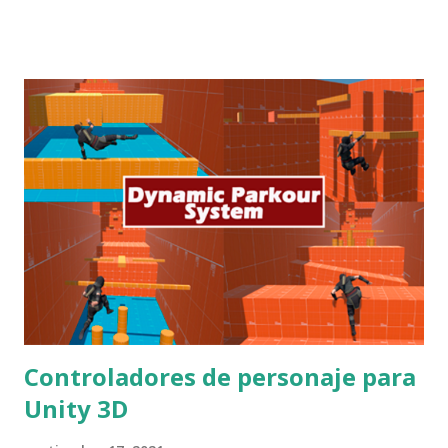
del proceso. Después de hacer varias pruebas, Firebase
consigue cumplir con los requisitos que buscaba. Por un
lado para BBDD pequeñas (menos de 1Gb) y una tasa de
descargas pequeña (menos de 10G/mes) no tiene ningún
coste. Primero hay que crear un proyecto y una vez creado
podemos añadir varias aplicaciones asociadas al mismo.
Para cada aplicación hay que añadir los datos asociados a la
aplicación. A partir de este paso debemos descargar el
package de Unity e instalar los servicios que queramos
incluir en nuestra aplicación. Antes de seguir, deberemos
guardar un archivo JSON que nos ofrece la página de
registro de la aplicación e...
Controladores de personaje para
Unity 3D