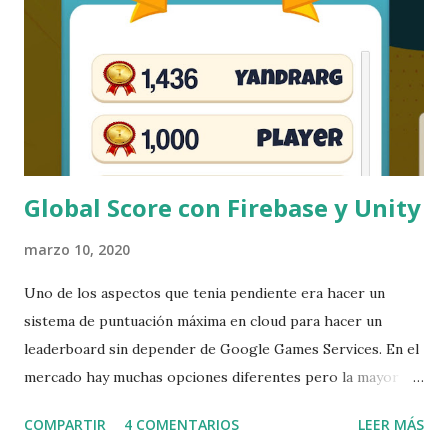
más efectiva. El punto clave para ello es evaluar lo que
necesitamos de él (porting, marqueting, localización, etc.),
analizar que recoup tendremos (dinero que habrá que
devolver al publisher) y con que condiciones. El recoup (o
recoupment) es el proceso por el cual un publisher
recupera el dinero invertido en un juego antes d...
Global Score con Firebase y Unity
marzo 10, 2020
Uno de los aspectos que tenia pendiente era hacer un
sistema de puntuación máxima en cloud para hacer un
leaderboard sin depender de Google Games Services. En el
mercado hay muchas opciones diferentes pero la mayor
pare de ellas son de pago. Yo buscaba un sistema gratuito
COMPARTIR
4 COMENTARIOS
LEER MÁS
que me permitiese crear el Leaderboard ajustando el coste