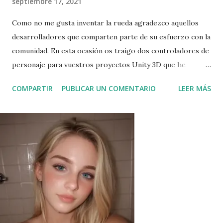
septiembre 17, 2021
Como no me gusta inventar la rueda agradezco aquellos
desarrolladores que comparten parte de su esfuerzo con la
comunidad. En esta ocasión os traigo dos controladores de
personaje para vuestros proyectos Unity 3D que he
encontrado muy interesantes y que os pueden ayudar en
COMPARTIR
PUBLICAR UN COMENTARIO
LEER MÁS
vuestros proyectos. En primer lugar tenemos a Dynamic
Parkour System de Eric Canela . Es un plugin gratuito para
Unity que permite a cualquier persona importar cualquier
modelo y tener un controlador ya funcionando con
capacidades de parkour como en los juegos de Assassin's
Creed. Lo he probado en Unity y después de poner las
dependencias (para que el Sistema de Parkour Dinámico
funcione, requiere la importación de los paquetes de
Cinemachine y del Sistema de Entrada ubicados en el
Administrador de Paquetes de Unity.) ha funcionado