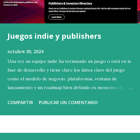
Juegos indie y publishers
octubre 30, 2024
Una vez un equipo indie ha terminado un juego o está en la
fase de desarrollo y tiene claro los datos clave del juego
como el modelo de negocio, plataformas, ventana de
lanzamiento y un roadmap bien definido es momento de
pensar como querréis lanzar su juego . Evidentemente la
COMPARTIR
PUBLICAR UN COMENTARIO
auto publicación es una opción, pero obliga al equipo a
derivar recursos (tiempo, conocimientos y dinero) en
entender como se debe lanzar un juego para que este
funcione o al menos recuperemos lo invertido. Como
desarrollador de juegos indie, conocer el funcionamiento