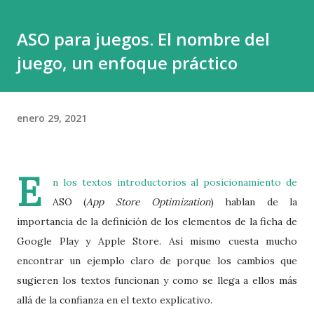
de los publishers es crucial para decidir si trabajar con uno
ASO para juegos. El nombre del
puede ayudarte a lanzar y comercializar tu juego de manera
juego, un enfoque práctico
más efectiva. El punto clave para ello es evaluar lo que
necesitamos de él (porting, marqueting, localización, etc.),
analizar que recoup tendremos (dinero que habrá que
enero 29, 2021
devolver al publisher) y con que condiciones. El recoup (o
recoupment) es el proceso por el cual un publisher
recupera el dinero invertido en un juego antes d...
E
n los textos introductorios al posicionamiento de
ASO (
App Store Optimization
) hablan de la
importancia de la definición de los elementos de la ficha de
Google Play y Apple Store. Así mismo cuesta mucho
encontrar un ejemplo claro de porque los cambios que
sugieren los textos funcionan y como se llega a ellos más
allá de la confianza en el texto explicativo.