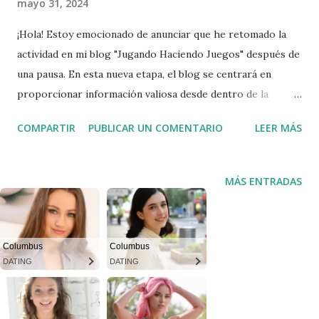
mayo 31, 2024
¡Hola! Estoy emocionado de anunciar que he retomado la
actividad en mi blog "Jugando Haciendo Juegos" después de
una pausa. En esta nueva etapa, el blog se centrará en
proporcionar información valiosa desde dentro de la
industria de los videojuegos, incluyendo trucos,
COMPARTIR
PUBLICAR UN COMENTARIO
LEER MÁS
curiosidades, herramientas, recursos y consejos sobre
cómo crear videojuegos desde la comodidad de tu
habitación utilizando Unity. El blog ya cuenta con varios
MÁS ENTRADAS
artículos útiles que pueden servir como recursos iniciales.
Por ejemplo, hay guías detalladas sobre cómo hacer copias
de seguridad de tu código de Unity con GitHub, lo que es
Columbus
Columbus
crucial para la gestión de versiones y el trabajo
DATING
DATING
colaborativo. También encontrarás tutoriales sobre el
diseño de interfaces de usuario, el desarrollo de
controladores de personajes y cómo crear un PressKit