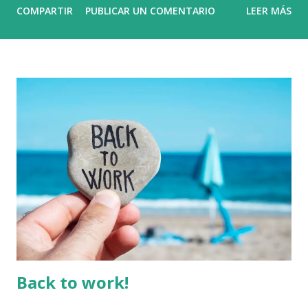
COMPARTIR
PUBLICAR UN COMENTARIO
LEER MÁS
auto publicación es una opción, pero obliga al equipo a
derivar recursos (tiempo, conocimientos y dinero) en
entender como se debe lanzar un juego para que este
funcione o al menos recuperemos lo invertido. Como
desarrollador de juegos indie, conocer el funcionamiento
de los publishers es crucial para decidir si trabajar con uno
puede ayudarte a lanzar y comercializar tu juego de manera
más efectiva. El punto clave para ello es evaluar lo que
necesitamos de él (porting, marqueting, localización, etc.),
analizar que recoup tendremos (dinero que habrá que
devolver al publisher) y con que condiciones. El recoup (o
recoupment) es el proceso por el cual un publisher
recupera el dinero invertido en un juego antes d...
Back to work!