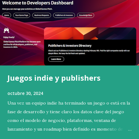
s
Juegos indie y publishers
octubre 30, 2024
Una vez un equipo indie ha terminado un juego o está en la
fase de desarrollo y tiene claro los datos clave del juego
como el modelo de negocio, plataformas, ventana de
lanzamiento y un roadmap bien definido es momento de
pensar como querréis lanzar su juego . Evidentemente la