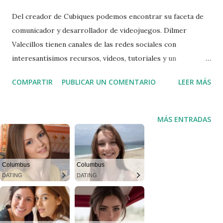
Del creador de Cubiques podemos encontrar su faceta de
comunicador y desarrollador de videojuegos. Dilmer
Valecillos tienen canales de las redes sociales con
interesantísimos recursos, vídeos, tutoriales y un
espléndido canal de YouTube. Además en Facebook es el
COMPARTIR
PUBLICAR UN COMENTARIO
LEER MÁS
administrador de un canal activo sobre desarrollo de
videojuegos ( Indie Game Developers en Español ). Para
aquellos que queréis estar siempre al día en las novedades
MÁS ENTRADAS
de Unity y buscáis interesantes tutoriales os recomiendo
que le deis una oportunidad. Datos Página web :
https://www.dilmergames.com/blog/ Twitter :
Columbus
Columbus
https://twitter.com/Dilmerv Facebook :
DATING
DATING
https://www.facebook.com/dilmer.valecillos.9 Youtube :
https://www.youtube.com/c/dilmervalecillos