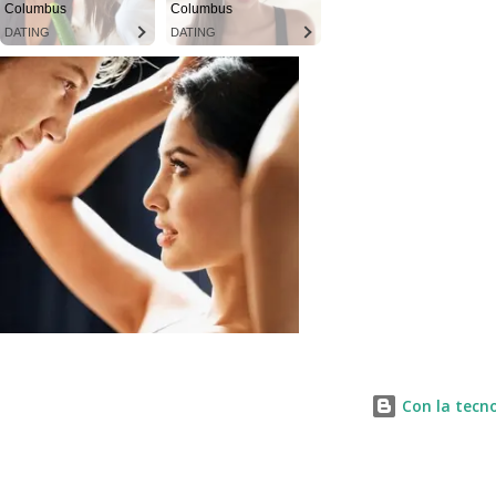
Columbus
Columbus
DATING
DATING
Con la tecno