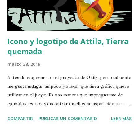
gameDateFirstTime; public string playDateFirstTime;
public int sessionsCount = 0; publi...
Icono y logotipo de Attila, Tierra
quemada
marzo 28, 2019
Antes de empezar con el proyecto de Unity, personalmente
me gusta indagar un poco y buscar que línea gráfica quiero
utilizar en el juego. Es una manera que impregnarme de
ejemplos, estilos y encontrar en ellos la inspiración para
empezar a crear el juego. Para ello hoy me he dedicado a
COMPARTIR
PUBLICAR UN COMENTARIO
LEER MÁS
probar aplicaciones, mirar algún que otro vídeo histórico y
mirar en web de referencia que utilizo para los elementos
gráficos buscando que podía ayudarme a crear el icono y el