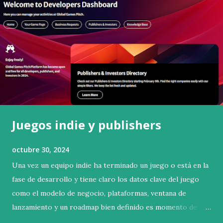
s
Juegos indie y publishers
octubre 30, 2024
Una vez un equipo indie ha terminado un juego o está en la
fase de desarrollo y tiene claro los datos clave del juego
como el modelo de negocio, plataformas, ventana de
lanzamiento y un roadmap bien definido es momento de
pensar como querréis lanzar su juego . Evidentemente la