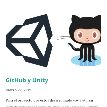
logotipo de la aplicación. Para ello yo la web que utilizo es
Freepik , una de los muchos bancos gráficos que hay por
Internet. Personalmente no me gusta utilizar bancos de
imágenes muy conocidos ya que sino al final todos los que
no sabemos dibujar terminamos utilizando los mismas
imágenes, cosa que quita un poco de originalidad a la parte
gráfica del juego. Una vez tengo claro la composición que
quiero hacer, descargo las imágenes y con la ayuda de
Adobe Illustrator separo los elementos que necesito para
hacer...
GitHub y Unity
marzo 27, 2019
Para el proyecto que estoy desarrollando voy a utilizar
GitHub como repositorio de archivos y versiones. Aunque