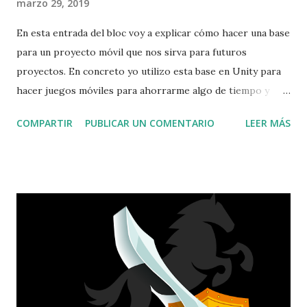
marzo 29, 2019
En esta entrada del bloc voy a explicar cómo hacer una base
para un proyecto móvil que nos sirva para futuros
proyectos. En concreto yo utilizo esta base en Unity para
hacer juegos móviles para ahorrarme algo de tiempo y
centrarme en el juego. En concreto el proyecto consiste en
COMPARTIR
PUBLICAR UN COMENTARIO
LEER MÁS
3 escenas que definen la pantalla de Splash , el título del
juego y el menú principal. Evidentemente esto sólo es una
base, en el titulo podemos poner más cosas: efectos,
animaciones, etc. Pero esto ya será en una segunda fase.
Ahora solo necesitamos una estructura que funcionen bien
en dispositivos móviles y que nos cargue el fichero de
configuración del juego y actualice las variables globales del
proyecto. Clase de los datos de configuración : using
System.Collections.Generic; using System; [Serializable]
public class PlayerInfo { public int version = 1; public string