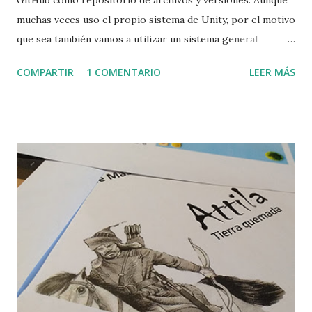
muchas veces uso el propio sistema de Unity, por el motivo
que sea también vamos a utilizar un sistema general
ampliamente utilizado por los desarrolladores de software.
COMPARTIR
1 COMENTARIO
LEER MÁS
En primer lugar debemos tener una cuenta GitHub que nos
podemos hacer gratuitamente. Una vez hecha vamos a
utilizar un programa de gestión de versiones como es
Sourcetree para gestionar el flujo de las versiones, ramas,
etc. de nuestro juego. Una vez tenemos la cuenta de GitJub,
si queremos utilizar SourcreTree necesitas una cuenta de
Atlassian Bitbucket. Sin no disponemos de ella la podemos
crear en el momento de la instalación o previamente a
través de su página web. A partir de aquí solo tenemos que
ejecutar Sourcetree y enlazar las cuentas. En el vídeo
tenéis todo el proceso completo. Una vez tenemos en
enlace hecho debemos enlazar con la cuenta de GitHub con
la opción de Edit account...