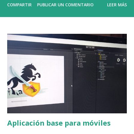
COMPARTIR
PUBLICAR UN COMENTARIO
LEER MÁS
auto publicación es una opción, pero obliga al equipo a
derivar recursos (tiempo, conocimientos y dinero) en
entender como se debe lanzar un juego para que este
funcione o al menos recuperemos lo invertido. Como
desarrollador de juegos indie, conocer el funcionamiento
de los publishers es crucial para decidir si trabajar con uno
puede ayudarte a lanzar y comercializar tu juego de manera
más efectiva. El punto clave para ello es evaluar lo que
necesitamos de él (porting, marqueting, localización, etc.),
analizar que recoup tendremos (dinero que habrá que
devolver al publisher) y con que condiciones. El recoup (o
recoupment) es el proceso por el cual un publisher
recupera el dinero invertido en un juego antes d...
Aplicación base para móviles