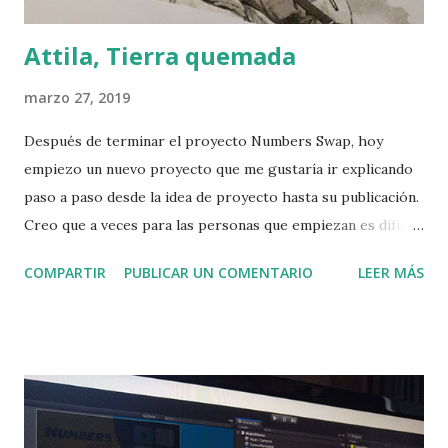
Attila, Tierra quemada
marzo 27, 2019
Después de terminar el proyecto Numbers Swap, hoy
empiezo un nuevo proyecto que me gustaría ir explicando
paso a paso desde la idea de proyecto hasta su publicación.
Creo que a veces para las personas que empiezan es difícil
ver la magnitud que tiene un proyecto ya que nos
COMPARTIR
PUBLICAR UN COMENTARIO
LEER MÁS
focalizamos en las partes que más nos gustan o nos
interesan. Attila, Tierra quemada es un juego de estrategia
basado en el movimiento del caballo del ajedrez. En mi
época de estudiante jugaba a este juego de lógica con una
hoja cuadriculada y un bolígrafo. Hacía un cuadrado de 8x8 y
llenaba los cuadritos interiores con números haciendo el