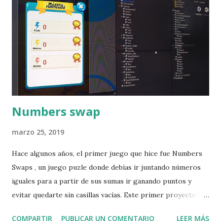
salto del caballo del ajedrez. El problema del caballo ha
despertado el interés de muchos matemáticos a lo largo de
la historia. Uno de los más famosos que halló solución al
enigma fue el mejor matemático del siglo XVIII, el suizo
Leonhart Euler. Este problema matemático consiste en
recorrer un tablero de ajedrez recorriendo todas las
casillas utilizando u...
Numbers swap
marzo 25, 2019
Hace algunos años, el primer juego que hice fue Numbers
Swaps , un juego puzle donde debías ir juntando números
iguales para a partir de sus sumas ir ganando puntos y
evitar quedarte sin casillas vacías. Este primer proyecto lo
desarrollé en Delphi y ahora, años más tarde he decidido
COMPARTIR
PUBLICAR UN COMENTARIO
LEER MÁS