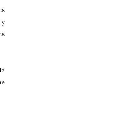
es
 y
és
la
ne