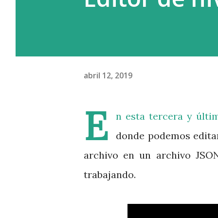
condiciones. El recoup (o rec
publisher recupera el dinero i
abril 12, 2019
E
n esta tercera y últi
donde podemos editar l
archivo en un archivo JSON
trabajando.