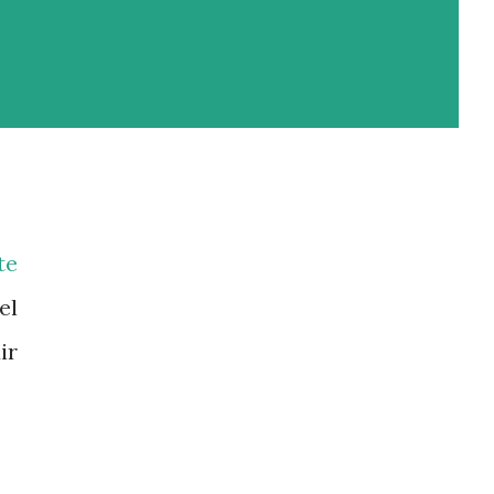
te
el
ir