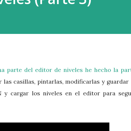
oupment) es el proceso por el cual un
nvertido en un juego antes d...
ma parte del editor de niveles he hecho la par
as casillas, pintarlas, modificarlas y guardar 
 y cargar los niveles en el editor para segu